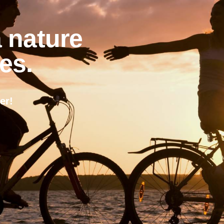
 nature
es.
er!